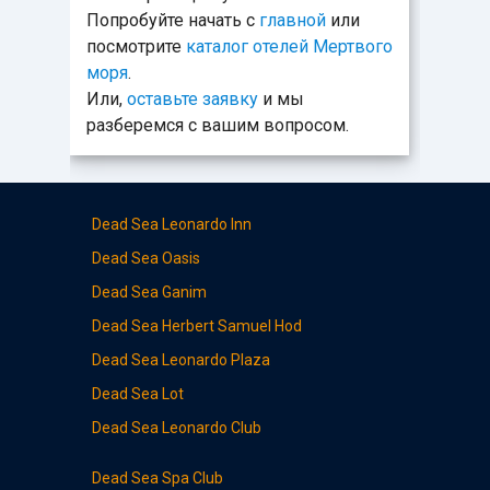
Попробуйте начать с
главной
или
посмотрите
каталог отелей Мертвого
моря
.
Или,
оставьте заявку
и мы
разберемся с вашим вопросом.
Dead Sea Leonardo Inn
Dead Sea
Oasis
Dead Sea
Ganim
Dead Sea
Herbert Samuel Hod
Dead Sea Leonardo
Plaza
Dead Sea
Lot
Dead Sea
Leonardo Club
Dead Sea
Spa Club