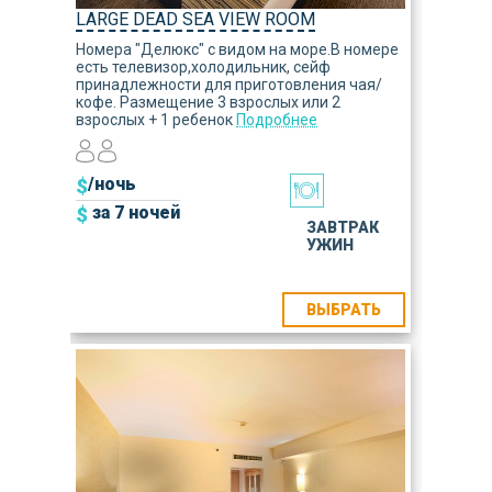
LARGE DEAD SEA VIEW ROOM
Номера "Делюкс" с видом на море.В номере
есть телевизор,холодильник, сейф
принадлежности для приготовления чая/
кофе. Размещение 3 взрослых или 2
взрослых + 1 ребенок
Подробнее
$
/ночь
$
за 7 ночей
ЗАВТРАК
УЖИН
ВЫБРАТЬ