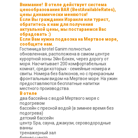
Внимание! В отеле действует система
ценообразования
BAR (BestAvailableRates)
,
цены динамически меняются!
Если Вы гражданин Израиля или турист,
обратитесь к нам для получения
актуальной цены, мы постараемся Вас
обрадовать :)
Если Вам нужна подвозка на Мертвое море,
сообщите нам.
Гостиница Isrotel Ganim полностью
обновленная, расположена в самом центре
курортной зоны Эйн-Бокек, через дорогу от
моря. Насчитывает 200 комфортабельных
комнат, среди которых - семейные номера и
свиты. Номера без балконов, но с прекрасным
фронтальным видом на Мертвое море. На ужин
предоставляются бесплатные напитки
местного производства.
В отеле
два бассейна с водой Мертвого моря с
подогревом
бассейн с пресной водой (в зимнее время без
подогрева)
детский бассейн
центр Spa, сауна, джакузи, сероводородные
ванны
тренажерный зал
бизнес-центр